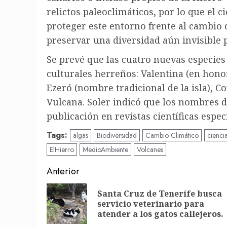
relictos paleoclimáticos, por lo que el 
proteger este entorno frente al cambio 
preservar una diversidad aún invisible 
Se prevé que las cuatro nuevas especie
culturales herreños: Valentina (en honor 
Ezeró (nombre tradicional de la isla), C
Vulcana. Soler indicó que los nombres d
publicación en revistas científicas espec
Tags:
algas
Biodiversidad
Cambio Climático
cienci
ElHierro
MedioAmbiente
Volcanes
Post
Anterior
navigation
Santa Cruz de Tenerife busca
servicio veterinario para
atender a los gatos callejeros.