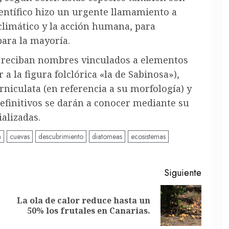
científico hizo un urgente llamamiento a
climático y la acción humana, para
para la mayoría.
s reciban nombres vinculados a elementos
a la figura folclórica «la de Sabinosa»),
orniculata (en referencia a su morfología) y
efinitivos se darán a conocer mediante su
ializadas.
a
cuevas
descubrimiento
diatomeas
ecosistemas
Siguiente
La ola de calor reduce hasta un
Entrada
Siguiente
50% los frutales en Canarias.
anterior:
entrada: