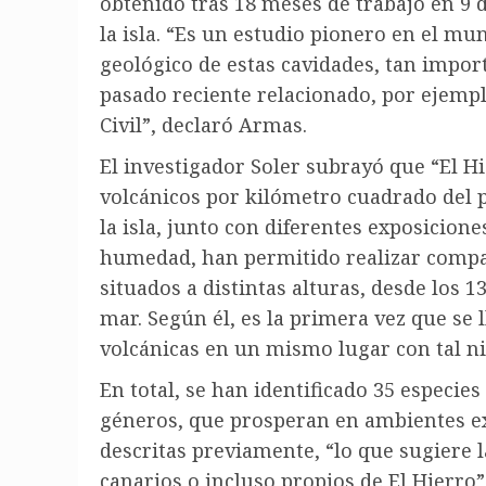
obtenido tras 18 meses de trabajo en 9 
la isla. “Es un estudio pionero en el mun
geológico de estas cavidades, tan import
pasado reciente relacionado, por ejempl
Civil”, declaró Armas.
El investigador Soler subrayó que “El H
volcánicos por kilómetro cuadrado del p
la isla, junto con diferentes exposicione
humedad, han permitido realizar compar
situados a distintas alturas, desde los 1
mar. Según él, es la primera vez que se 
volcánicas en un mismo lugar con tal niv
En total, se han identificado 35 especie
géneros, que prosperan en ambientes ex
descritas previamente, “lo que sugiere
canarios o incluso propios de El Hierro”