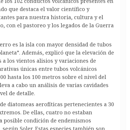
de los 102 conductos volcánicos presentes en
do que destaca el valor científico y
antes para nuestra historia, cultura y el
o, con el pastoreo y los legados de la Guerra
ierro es la isla con mayor densidad de tubos
laneta”. Además, explicó que la elevación de
s a los vientos alisios y variaciones de
ativas únicas entre tubos volcánicos
300 hasta los 100 metros sobre el nivel del
lleva a cabo un análisis de varias cavidades
el de detalle.
s de diatomeas aerofíticas pertenecientes a 30
tremos. De ellas, cuatro no estaban
 la posible condición de endemismos
, según Soler. Estas especies también son