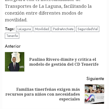
Transportes de La Laguna, facilitando la
conexión entre diferentes modos de
movilidad.
Tags:
LaLaguna
Movilidad
PadreAnchieta
SeguridadVial
Tenerife
Post
Anterior
navigation
Paulino Rivero dimite y critica el
En
modelo de gestión del CD Tenerife
an
Siguiente
Familias tinerfeñas exigen más
Siguiente
recursos para niños con necesidades
entrada:
especiales