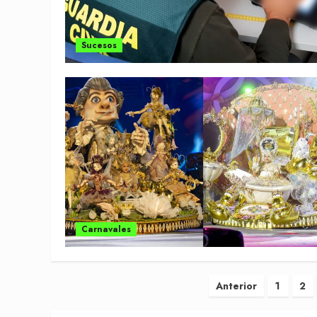
Sucesos
Carnavales
Paginación
Anterior
1
2
de