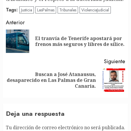
Tags:
Justicia
LasPalmas
Tribunales
ViolenciaJudicial
Post
Anterior
navigation
El tranvía de Tenerife apostará por
En
frenos más seguros y libres de sílice.
an
Siguiente
Buscan a José Atanausus,
Siguiente
desaparecido en Las Palmas de Gran
entrada:
Canaria.
Deja una respuesta
Tu dirección de correo electrónico no será publicada.