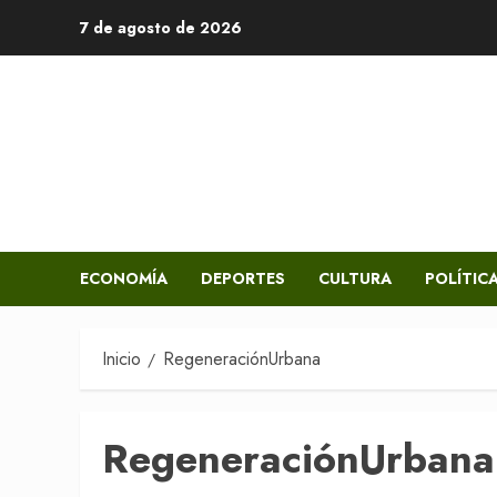
Saltar
7 de agosto de 2026
al
contenido
ECONOMÍA
DEPORTES
CULTURA
POLÍTIC
Inicio
RegeneraciónUrbana
RegeneraciónUrbana