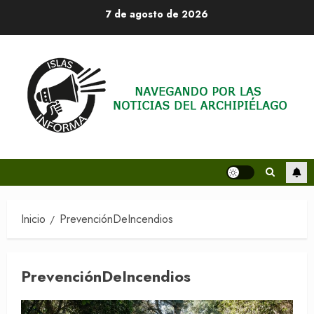
Saltar
7 de agosto de 2026
al
contenido
Inicio
PrevenciónDeIncendios
PrevenciónDeIncendios