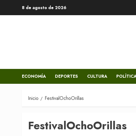
Saltar
8 de agosto de 2026
al
contenido
ECONOMÍA
DEPORTES
CULTURA
POLÍTIC
Inicio
FestivalOchoOrillas
FestivalOchoOrillas