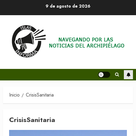
Saltar
9 de agosto de 2026
al
contenido
Inicio
CrisisSanitaria
CrisisSanitaria