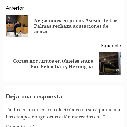
Post
Anterior
navigation
Negaciones en juicio: Asesor de Las
En
Palmas rechaza acusaciones de
an
acoso
Siguiente
Cortes nocturnos en túneles entre
Siguiente
San Sebastián y Hermigua
entrada:
Deja una respuesta
Tu dirección de correo electrónico no será publicada.
Los campos obligatorios están marcados con
*
Comentario
*