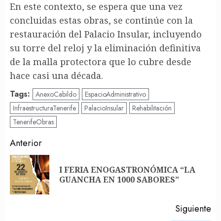
En este contexto, se espera que una vez
concluidas estas obras, se continúe con la
restauración del Palacio Insular, incluyendo
su torre del reloj y la eliminación definitiva
de la malla protectora que lo cubre desde
hace casi una década.
Tags:
AnexoCabildo
EspacioAdministrativo
InfraestructuraTenerife
PalacioInsular
Rehabilitación
TenerifeObras
Post
Anterior
navigation
I FERIA ENOGASTRONÓMICA “LA
En
GUANCHA EN 1000 SABORES”
an
Siguiente