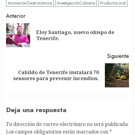
InnovaciónGastronómica
InvestigaciónCulinaria
ProductoLocal
Post
Anterior
navigation
Eloy Santiago, nuevo obispo de
En
Tenerife.
an
Siguiente
Cabildo de Tenerife instalará 70
Siguiente
sensores para prevenir incendios.
entrada:
Deja una respuesta
Tu dirección de correo electrónico no será publicada.
Los campos obligatorios están marcados con
*