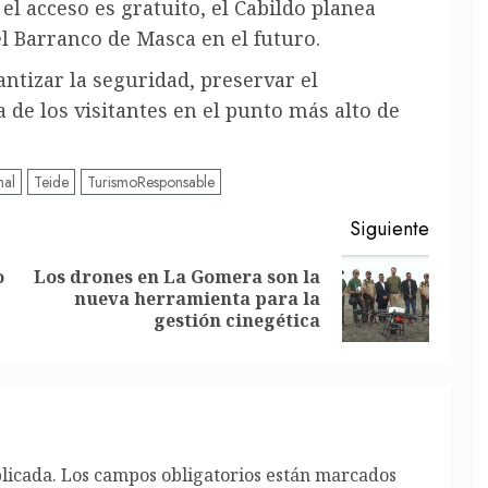
 acceso es gratuito, el Cabildo planea
l Barranco de Masca en el futuro.
ntizar la seguridad, preservar el
de los visitantes en el punto más alto de
nal
Teide
TurismoResponsable
Siguiente
o
Los drones en La Gomera son la
Entrada
Siguiente
nueva herramienta para la
anterior:
entrada:
gestión cinegética
licada.
Los campos obligatorios están marcados