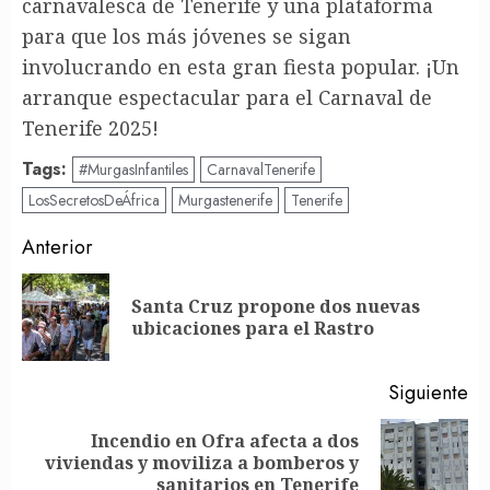
carnavalesca de Tenerife y una plataforma
para que los más jóvenes se sigan
involucrando en esta gran fiesta popular. ¡Un
arranque espectacular para el Carnaval de
Tenerife 2025!
Tags:
#MurgasInfantiles
CarnavalTenerife
LosSecretosDeÁfrica
Murgastenerife
Tenerife
Post
Anterior
navigation
Santa Cruz propone dos nuevas
En
ubicaciones para el Rastro
an
Siguiente
Incendio en Ofra afecta a dos
Siguiente
viviendas y moviliza a bomberos y
entrada:
sanitarios en Tenerife