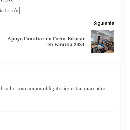
de Tenerife
Siguiente
Apoyo Familiar en Foco: ‘Educar
Entrada
Siguiente
en Familia 2024’
anterior:
entrada:
licada.
Los campos obligatorios están marcados