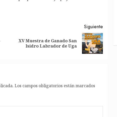
Siguiente
o
XV Muestra de Ganado San
Entrada
Siguiente
Isidro Labrador de Uga
anterior:
entrada:
licada.
Los campos obligatorios están marcados