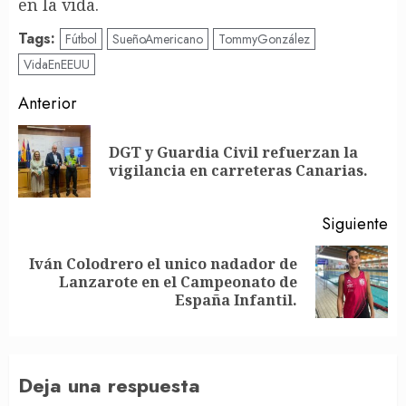
en la vida.
Tags:
Fútbol
SueñoAmericano
TommyGonzález
VidaEnEEUU
Post
Anterior
navigation
DGT y Guardia Civil refuerzan la
En
vigilancia en carreteras Canarias.
an
Siguiente
Iván Colodrero el unico nadador de
Siguiente
Lanzarote en el Campeonato de
entrada:
España Infantil.
Deja una respuesta