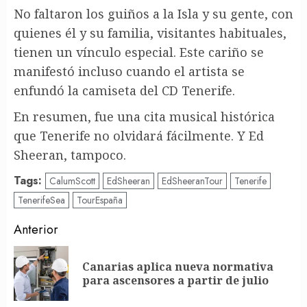
No faltaron los guiños a la Isla y su gente, con
quienes él y su familia, visitantes habituales,
tienen un vínculo especial. Este cariño se
manifestó incluso cuando el artista se
enfundó la camiseta del CD Tenerife.
En resumen, fue una cita musical histórica
que Tenerife no olvidará fácilmente. Y Ed
Sheeran, tampoco.
Tags:
CalumScott
EdSheeran
EdSheeranTour
Tenerife
TenerifeSea
TourEspaña
Post
Anterior
navigation
Canarias aplica nueva normativa
En
para ascensores a partir de julio
an