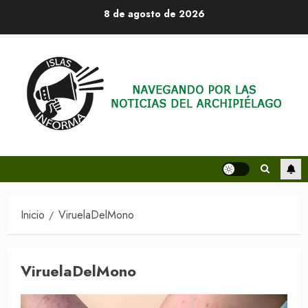
Saltar
8 de agosto de 2026
al
contenido
Inicio
ViruelaDelMono
ViruelaDelMono