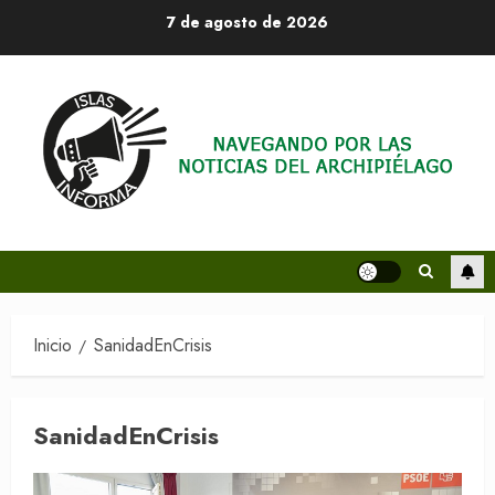
Saltar
7 de agosto de 2026
al
contenido
Inicio
SanidadEnCrisis
SanidadEnCrisis