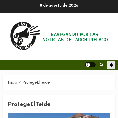
Saltar
8 de agosto de 2026
al
contenido
Inicio
ProtegeElTeide
ProtegeElTeide