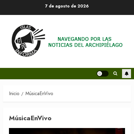
Saltar
7 de agosto de 2026
al
contenido
Inicio
MúsicaEnVivo
MúsicaEnVivo