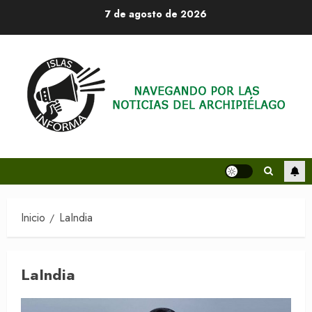
Saltar
7 de agosto de 2026
al
contenido
Inicio
LaIndia
LaIndia