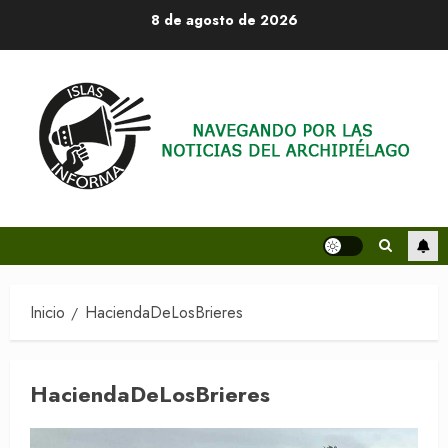
Saltar
8 de agosto de 2026
al
contenido
Inicio
HaciendaDeLosBrieres
HaciendaDeLosBrieres