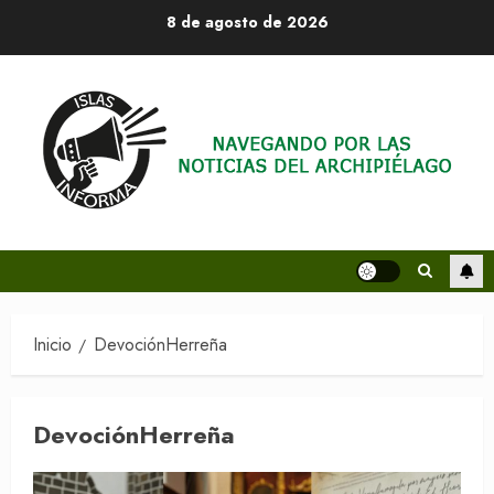
Saltar
8 de agosto de 2026
al
contenido
Inicio
DevociónHerreña
DevociónHerreña