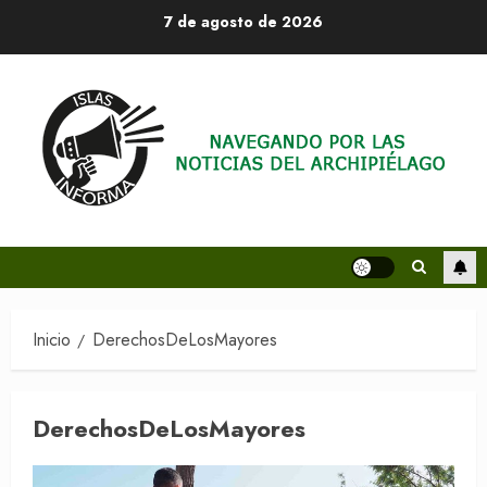
Saltar
7 de agosto de 2026
al
contenido
Inicio
DerechosDeLosMayores
DerechosDeLosMayores