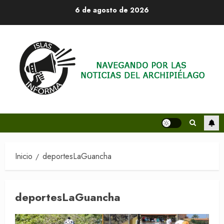
Saltar
6 de agosto de 2026
al
contenido
Inicio
deportesLaGuancha
deportesLaGuancha