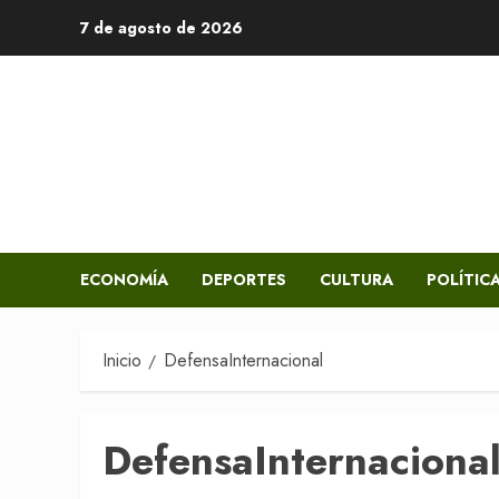
Saltar
7 de agosto de 2026
al
contenido
ECONOMÍA
DEPORTES
CULTURA
POLÍTIC
Inicio
DefensaInternacional
DefensaInternaciona