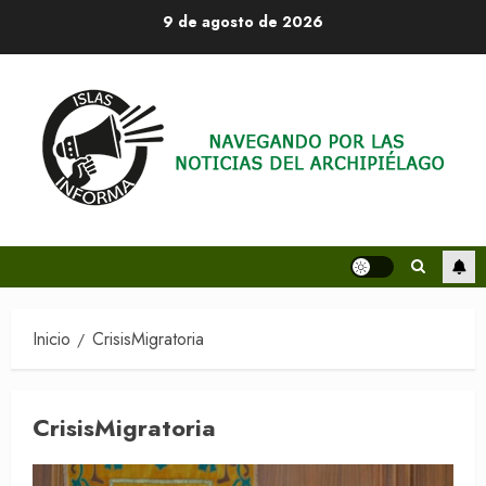
Saltar
9 de agosto de 2026
al
contenido
Inicio
CrisisMigratoria
CrisisMigratoria