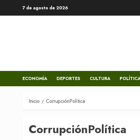
Saltar
7 de agosto de 2026
al
contenido
ECONOMÍA
DEPORTES
CULTURA
POLÍTIC
Inicio
CorrupciónPolítica
CorrupciónPolítica