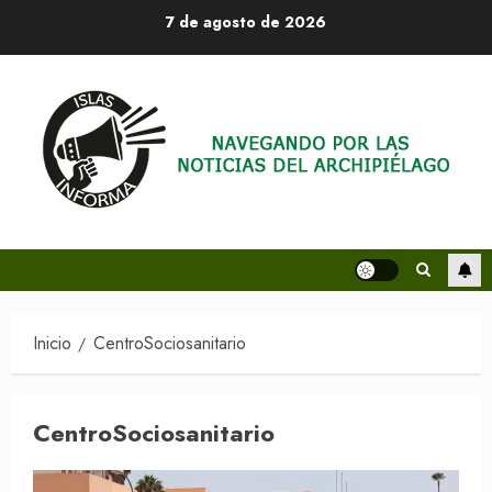
Saltar
7 de agosto de 2026
al
contenido
Inicio
CentroSociosanitario
CentroSociosanitario