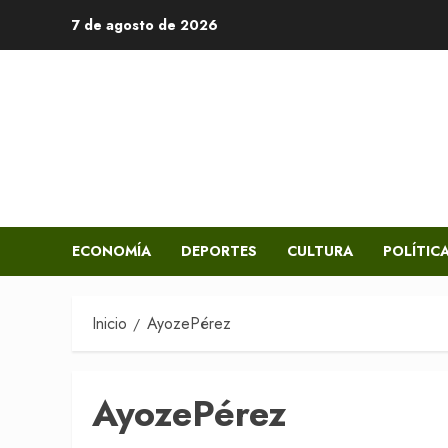
Saltar
7 de agosto de 2026
al
contenido
ECONOMÍA
DEPORTES
CULTURA
POLÍTIC
Inicio
AyozePérez
AyozePérez