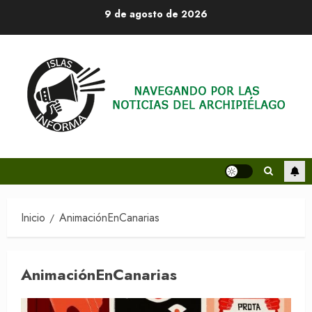
Saltar
9 de agosto de 2026
al
contenido
Inicio
AnimaciónEnCanarias
AnimaciónEnCanarias