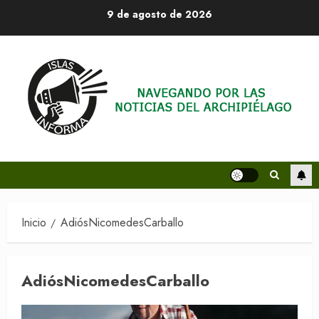
Saltar
9 de agosto de 2026
al
contenido
Inicio
AdiósNicomedesCarballo
AdiósNicomedesCarballo