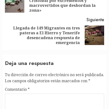
Cristóbal por excrementos y
En
macrovertidos que desbordan la
an
zona»
Siguiente
Llegada de 149 Migrantes en tres
pateras a El Hierro y Tenerife
Siguiente
desencadena respuesta de
entrada:
emergencia
Deja una respuesta
Tu dirección de correo electrónico no será publicada.
Los campos obligatorios están marcados con
*
Comentario
*