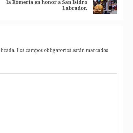
Entrada
Siguiente
la Romería en honor a San Isidro
anterior:
entrada:
Labrador.
licada.
Los campos obligatorios están marcados