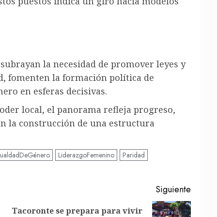
tos puestos indica un giro hacia modelos
s subrayan la necesidad de promover leyes y
ad, fomenten la formación política de
ero en esferas decisivas.
oder local, el panorama refleja progreso,
en la construcción de una estructura
gualdadDeGénero
LiderazgoFemenino
Paridad
Siguiente
Tacoronte se prepara para vivir