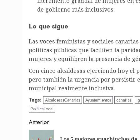
incremento gradual de mujeres en es
de gobierno más inclusivos.
Lo que sigue
Las voces feministas y sociales canaria
políticas públicas que faciliten la parid
mujeres y equilibren la presencia de gén
Con cinco alcaldesas ejerciendo hoy el p
pero también la urgencia por persistir 
municipal realmente inclusiva.
Tags:
AlcaldesasCanarias
Ayuntamientos
canarias
I
PolíticaLocal
Post
Anterior
navigation
Los 5 mejores guachinches de