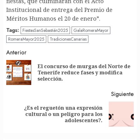
fiestas, que culminarán con el Acto
Institucional de entrega del Premio de
Méritos Humanos el 20 de enero”.
Tags:
FiestasSanSebastián2025
GalaRomeraMayor
RomeraMayor2025
TradicionesCanarias
Post
Anterior
navigation
El concurso de murgas del Norte de
En
Tenerife reduce fases y modifica
an
selección.
Siguiente
¿Es el reguetón una expresión
Siguiente
cultural o un peligro para los
entrada:
adolescentes?.