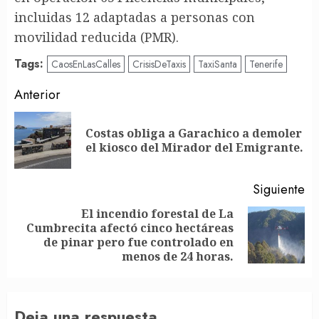
incluidas 12 adaptadas a personas con
movilidad reducida (PMR).
Tags:
CaosEnLasCalles
CrisisDeTaxis
TaxiSanta
Tenerife
Post
Anterior
navigation
Costas obliga a Garachico a demoler
En
el kiosco del Mirador del Emigrante.
an
Siguiente
El incendio forestal de La
Cumbrecita afectó cinco hectáreas
Siguiente
de pinar pero fue controlado en
entrada:
menos de 24 horas.
Deja una respuesta