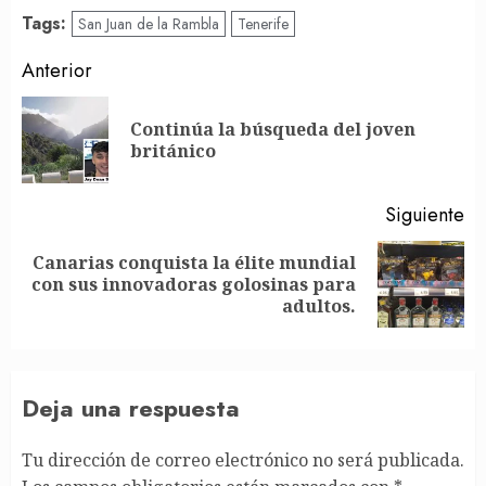
Tags:
San Juan de la Rambla
Tenerife
Post
Anterior
navigation
Continúa la búsqueda del joven
En
británico
an
Siguiente
Canarias conquista la élite mundial
Siguiente
con sus innovadoras golosinas para
entrada:
adultos.
Deja una respuesta
Tu dirección de correo electrónico no será publicada.