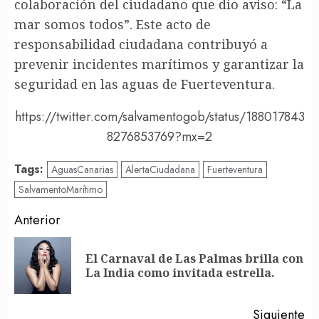
colaboración del ciudadano que dio aviso: “La
mar somos todos”. Este acto de
responsabilidad ciudadana contribuyó a
prevenir incidentes marítimos y garantizar la
seguridad en las aguas de Fuerteventura.
https://twitter.com/salvamentogob/status/188017843
8276853769?mx=2
Tags:
AguasCanarias
AlertaCiudadana
Fuerteventura
SalvamentoMarítimo
Post
Anterior
navigation
El Carnaval de Las Palmas brilla con
En
La India como invitada estrella.
an
Siguiente