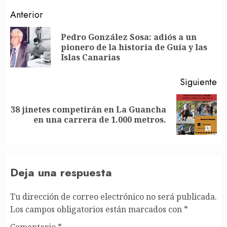
Post
Anterior
navigation
Pedro González Sosa: adiós a un
En
pionero de la historia de Guía y las
an
Islas Canarias
Siguiente
38 jinetes competirán en La Guancha
Siguiente
en una carrera de 1.000 metros.
entrada:
Deja una respuesta
Tu dirección de correo electrónico no será publicada.
Los campos obligatorios están marcados con
*
Comentario
*