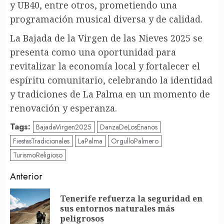
y UB40, entre otros, prometiendo una
programación musical diversa y de calidad.
La Bajada de la Virgen de las Nieves 2025 se
presenta como una oportunidad para
revitalizar la economía local y fortalecer el
espíritu comunitario, celebrando la identidad
y tradiciones de La Palma en un momento de
renovación y esperanza.
Tags:
BajadaVirgen2025
DanzaDeLosEnanos
FiestasTradicionales
LaPalma
OrgulloPalmero
TurismoReligioso
Post
Anterior
navigation
Tenerife refuerza la seguridad en
En
sus entornos naturales más
an
peligrosos