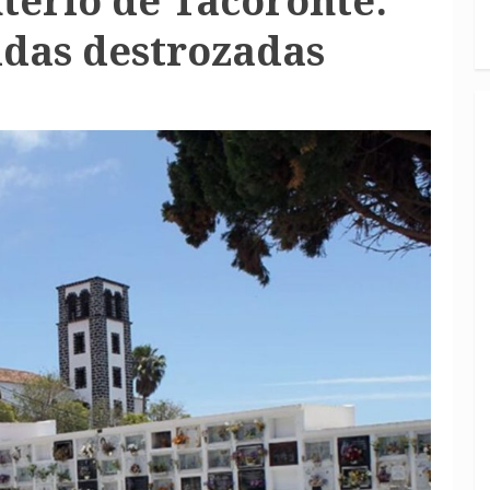
terio de Tacoronte:
idas destrozadas