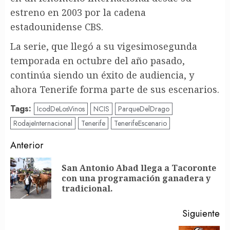
estreno en 2003 por la cadena
estadounidense CBS.
La serie, que llegó a su vigesimosegunda
temporada en octubre del año pasado,
continúa siendo un éxito de audiencia, y
ahora Tenerife forma parte de sus escenarios.
Tags:
IcodDeLosVinos
NCIS
ParqueDelDrago
RodajeInternacional
Tenerife
TenerifeEscenario
Post
Anterior
navigation
San Antonio Abad llega a Tacoronte
En
con una programación ganadera y
an
tradicional.
Siguiente