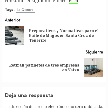
consultar el siguiente enlace:
Ecca
.
Tags:
La Gomera
Post
Anterior
navigation
Preparativos y Normativas para el
En
Baile de Magos en Santa Cruz de
an
Tenerife
Siguiente
Retiran patinetes de tres empresas
Siguiente
en Yaiza
entrada:
Deja una respuesta
Tu dirección de correo electrónico no será publicada.