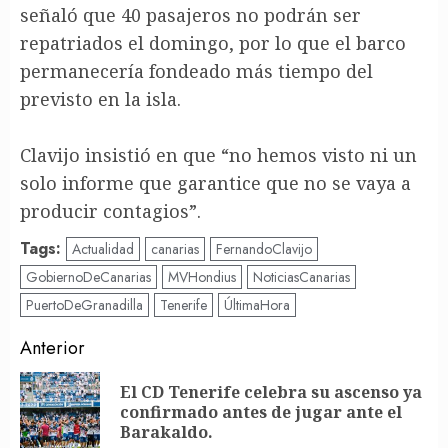
señaló que 40 pasajeros no podrán ser
repatriados el domingo, por lo que el barco
permanecería fondeado más tiempo del
previsto en la isla.
Clavijo insistió en que “no hemos visto ni un
solo informe que garantice que no se vaya a
producir contagios”.
Tags:
Actualidad
canarias
FernandoClavijo
GobiernoDeCanarias
MVHondius
NoticiasCanarias
PuertoDeGranadilla
Tenerife
ÚltimaHora
Post
Anterior
navigation
El CD Tenerife celebra su ascenso ya
En
confirmado antes de jugar ante el
an
Barakaldo.