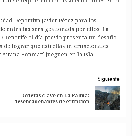
 aún se requieren ciertas adecuaciones en el
udad Deportiva Javier Pérez para los
e entradas será gestionada por ellos. La
D Tenerife el día previo presenta un desafío
ca de lograr que estrellas internacionales
 Aitana Bonmatí jueguen en la Isla.
Siguiente
Grietas clave en La Palma:
Entrada
Siguiente
desencadenantes de erupción
anterior:
entrada: