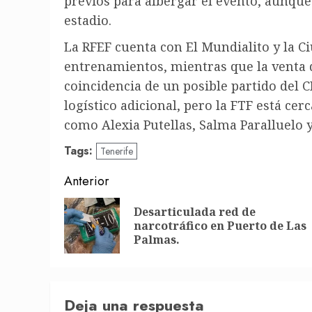
previos para albergar el evento, aunque
estadio.
La RFEF cuenta con El Mundialito y la Ci
entrenamientos, mientras que la venta d
coincidencia de un posible partido del C
logístico adicional, pero la FTF está cer
como Alexia Putellas, Salma Paralluelo y
Tags:
Tenerife
Post
Anterior
navigation
Desarticulada red de
narcotráfico en Puerto de Las
Palmas.
Deja una respuesta