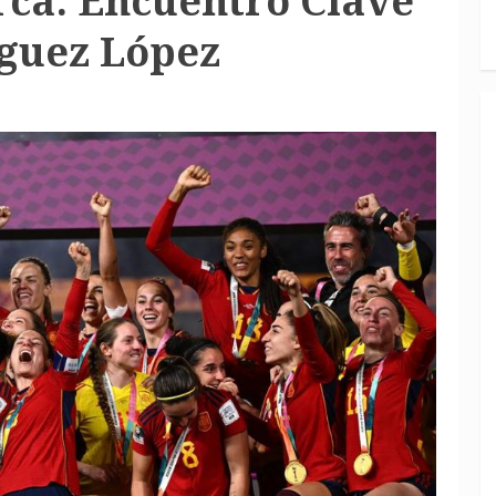
ca: Encuentro Clave
íguez López