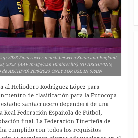
Cup 2023 Final soccer match between Spain and England
t 20, 2023. (AAP Image/Dan Himbrechts) NO ARCHIVING,
o de ARCHIVO) 20/8/2023 ONLY FOR USE IN SPAIN
ca al Heliodoro Rodríguez López para
ncuentro de clasificación para la Eurocopa
el estadio santacrucero dependerá de una
a Real Federación Española de Fútbol,
obación final. La Federación Tinerfeña de
 ha cumplido con todos los requisitos