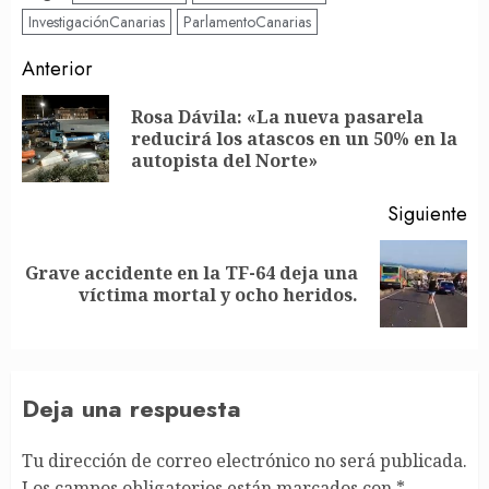
InvestigaciónCanarias
ParlamentoCanarias
Post
Anterior
navigation
Rosa Dávila: «La nueva pasarela
En
reducirá los atascos en un 50% en la
an
autopista del Norte»
Siguiente
Grave accidente en la TF-64 deja una
Siguiente
víctima mortal y ocho heridos.
entrada:
Deja una respuesta
Tu dirección de correo electrónico no será publicada.
Los campos obligatorios están marcados con
*