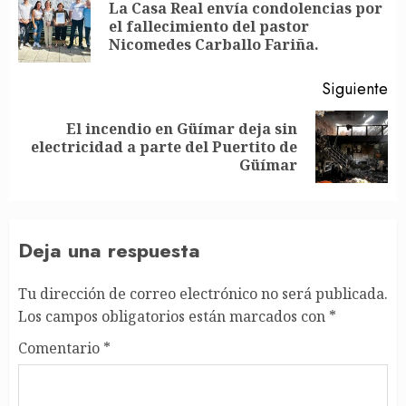
navigation
La Casa Real envía condolencias por
En
el fallecimiento del pastor
an
Nicomedes Carballo Fariña.
Siguiente
El incendio en Güímar deja sin
Siguiente
electricidad a parte del Puertito de
entrada:
Güímar
Deja una respuesta
Tu dirección de correo electrónico no será publicada.
Los campos obligatorios están marcados con
*
Comentario
*