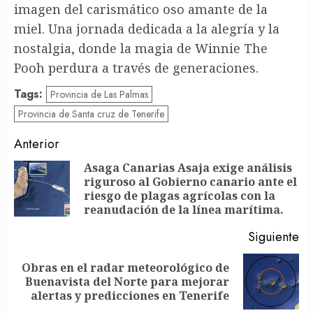
imagen del carismático oso amante de la
miel. Una jornada dedicada a la alegría y la
nostalgia, donde la magia de Winnie The
Pooh perdura a través de generaciones.
Tags:
Provincia de Las Palmas
Provincia de Santa cruz de Tenerife
Post
Anterior
navigation
Asaga Canarias Asaja exige análisis
riguroso al Gobierno canario ante el
En
riesgo de plagas agrícolas con la
an
reanudación de la línea marítima.
Siguiente
Obras en el radar meteorológico de
Siguiente
Buenavista del Norte para mejorar
entrada:
alertas y predicciones en Tenerife