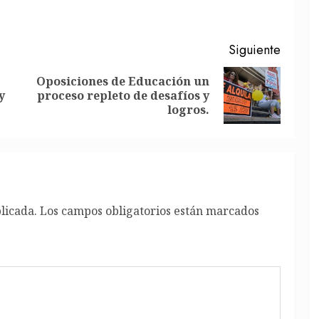
Siguiente
Oposiciones de Educación un
Entrada
Siguiente
y
proceso repleto de desafíos y
anterior:
entrada:
logros.
licada.
Los campos obligatorios están marcados